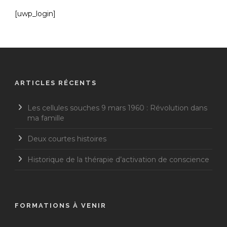
[uwp_login]
ARTICLES RÉCENTS
Les cellules souches 9 mars 1960 : Révolution dans
ma famille
Deux courtes histoires
Historique de la thérapie d’activation de conscience
FORMATIONS À VENIR