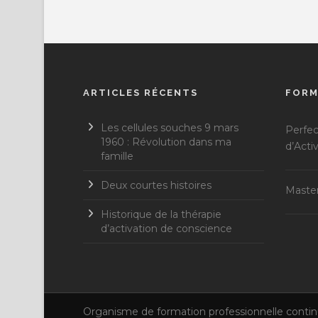
ARTICLES RÉCENTS
FORM
Les cellules souches 9 mars
Perfe
1960 : Révolution dans ma
d’Acti
famille
Deux courtes histoires
Master
Historique de la thérapie
d’activation de conscience
Organisme de formation professionnelle conti