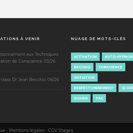
ATIONS À VENIR
NUAGE DE MOTS-CLÉS
ctionnement aux Techniques
ACTIVATION
AUTO-HYPNOS
vation de Conscience 03/26
BECCHIO
CONSCIENCE
INITIATION
class Dr Jean Becchio 06/26
PERFECTIONNEMENT
QI GO
SIGUER
TAC
nue -
Mentions légales
-
CGV Stages