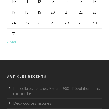
10
11
12
13
14
15
16
17
18
19
20
21
22
23
24
25
26
27
28
29
30
31
« Mar
ARTICLES RÉCENTS
Les cellules souches 9 mars 1960 : Révolution dans
ma famille
Deux courtes histoires