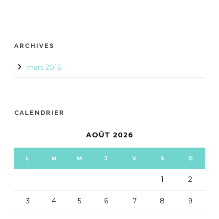
ARCHIVES
mars 2015
CALENDRIER
AOÛT 2026
L
M
M
J
V
S
D
1
2
3
4
5
6
7
8
9