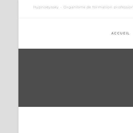
Hypnodyssey - Organisme de formation profession
ACCUEIL