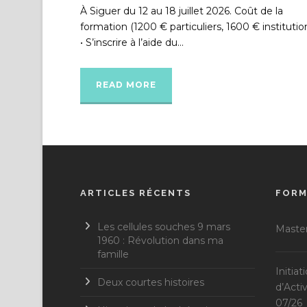
À Siguer du 12 au 18 juillet 2026. Coût de la
formation (1200 € particuliers, 1600 € institution
• S’inscrire à l’aide du...
READ MORE
ARTICLES RÉCENTS
FORM
Les cellules souches 9 mars
Master
1960 : Révolution dans ma
famille
Initia
Deux courtes histoires
d’Acti
07/26