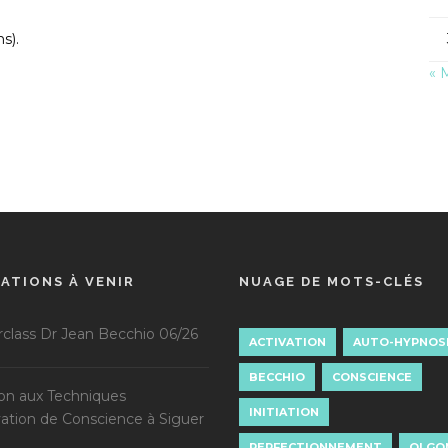
s).
« 
ATIONS À VENIR
NUAGE DE MOTS-CLÉS
class Dr Jean Becchio 06/26
ACTIVATION
AUTO-HYPNOS
BECCHIO
CONSCIENCE
tion aux Techniques
INITIATION
vation de Conscience à Siguer
PERFECTIONNEMENT
QI GO