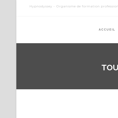
Hypnodyssey - Organisme de formation profession
ACCUEIL
TOU