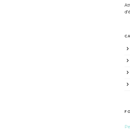
At
d'
C
F
Pe