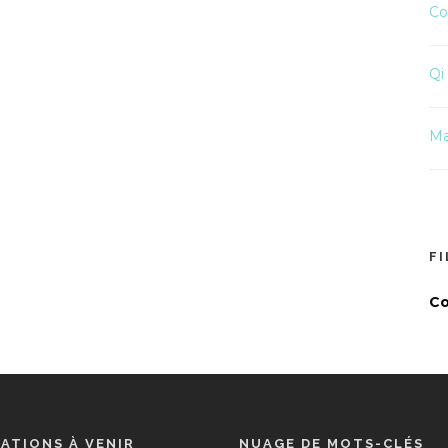
Co
Qi
Ma
F
Co
ATIONS À VENIR
NUAGE DE MOTS-CLÉS